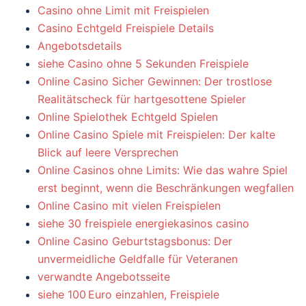
Casino ohne Limit mit Freispielen
Casino Echtgeld Freispiele Details
Angebotsdetails
siehe Casino ohne 5 Sekunden Freispiele
Online Casino Sicher Gewinnen: Der trostlose
Realitätscheck für hartgesottene Spieler
Online Spielothek Echtgeld Spielen
Online Casino Spiele mit Freispielen: Der kalte
Blick auf leere Versprechen
Online Casinos ohne Limits: Wie das wahre Spiel
erst beginnt, wenn die Beschränkungen wegfallen
Online Casino mit vielen Freispielen
siehe 30 freispiele energiekasinos casino
Online Casino Geburtstagsbonus: Der
unvermeidliche Geldfalle für Veteranen
verwandte Angebotsseite
siehe 100 Euro einzahlen, Freispiele